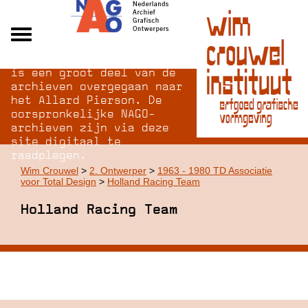
Na opheffing van het NAGO
Alle archieven
is een groot deel van de
Over NAGO
archieven overgegaan naar
het Allard Pierson. De
Over WCI
oorspronkelijke NAGO-
Inloggen
archieven zijn via deze
site digitaal te
raadplegen.
Wim Crouwel
>
2. Ontwerper
>
1963 - 1980 TD Associatie
voor Total Design
>
Holland Racing Team
Holland Racing Team