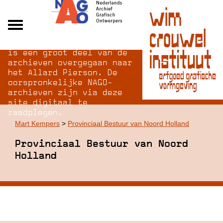
Na opheffing van het NAGO
Alle archieven
is een groot deel van de
Over NAGO
archieven overgegaan naar
het Allard Pierson. De
Over WCI
oorspronkelijke NAGO-
Inloggen
archieven zijn via deze
site digitaal te
raadplegen.
Mart Kempers
>
Provinciaal Bestuur van Noord Holland
Provinciaal Bestuur van Noord
Holland