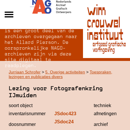
Na opheffing van het NAGO
Alle archieven
is een groot deel van de
Over NAGO
archieven overgegaan naar
het Allard Pierson. De
Over WCI
oorspronkelijke NAGO-
Inloggen
archieven zijn via deze
site digitaal te
raadplegen.
Jurriaan Schrofer
>
5. Overige activiteiten
>
Toespraken,
lezingen en publicaties divers
Lezing voor Fotografenkring
IJmuiden
soort object
techniek
inventarisnummer
JSdoc423
afmetingen
JSdoc24
J
doosnummer
archief
S