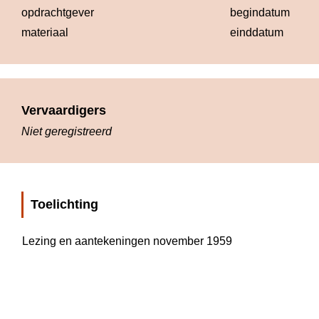
opdrachtgever
begindatum
1
materiaal
einddatum
1
Vervaardigers
Niet geregistreerd
Toelichting
Lezing en aantekeningen november 1959 