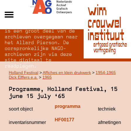
Na opheffing van het NAGO
Alle archieven
is een groot deel van de
Over NAGO
archieven overgegaan naar
het Allard Pierson. De
Over WCI
oorspronkelijke NAGO-
Inloggen
archieven zijn via deze
site digitaal te
raadplegen.
Holland Festival
>
Affiches en klein drukwerk
>
1954-1965
Dick Elffers e.a.
>
1965
Programme, Holland Festival, 15
june 15 july ‘65
programma
soort object
techniek
HF00177
inventarisnummer
afmetingen