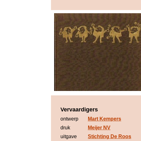
Vervaardigers
ontwerp
Mart Kempers
druk
Meijer NV
uitgave
Stichting De Roos