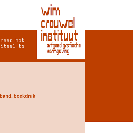
 naar het
gitaal te
 band, boekdruk