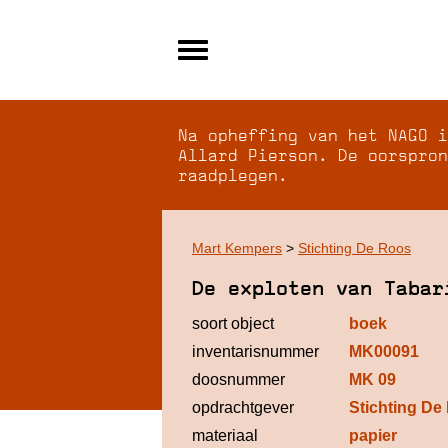
Alle archieven
Over NAGO
Na opheffing van het NAGO i
Over WCI
Allard Pierson. De oorspron
raadplegen.
Inloggen
Mart Kempers
>
Stichting De Roos
De exploten van Tabar
soort object
boek
inventarisnummer
MK00091
doosnummer
MK 09
opdrachtgever
Stichting De
materiaal
papier