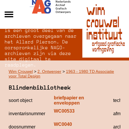
Na opheffing van het NAGO
Alle archieven
is een groot deel van de
Over NAGO
archieven overgegaan naar
het Allard Pierson. De
Over WCI
oorspronkelijke NAGO-
Inloggen
archieven zijn via deze
site digitaal te
raadplegen.
Wim Crouwel
>
2. Ontwerper
>
1963 - 1980 TD Associatie
voor Total Design
Blindenbibliotheek
briefpapier en 
soort object
technie
enveloppen
WC00533
inventarisnummer
afmeti
WC0040
doosnummer
archief