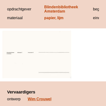
Blindenbibliotheek 
opdrachtgever
begind
Amsterdam
materiaal
papier, lijm
eindda
Vervaardigers
ontwerp
Wim Crouwel