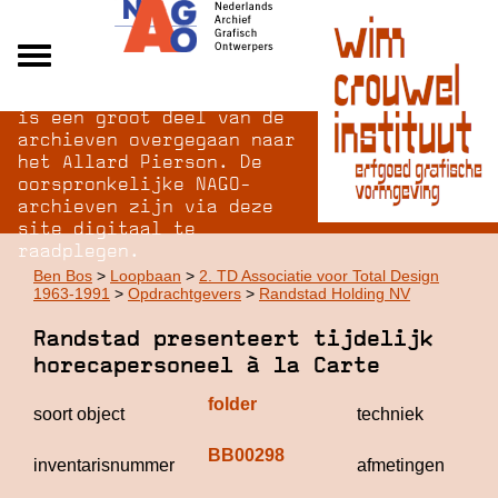
Na opheffing van het NAGO
Alle archieven
is een groot deel van de
Over NAGO
archieven overgegaan naar
het Allard Pierson. De
Over WCI
oorspronkelijke NAGO-
Inloggen
archieven zijn via deze
site digitaal te
raadplegen.
Ben Bos
>
Loopbaan
>
2. TD Associatie voor Total Design
1963-1991
>
Opdrachtgevers
>
Randstad Holding NV
Randstad presenteert tijdelijk
horecapersoneel à la Carte
folder
of
soort object
techniek
g
BB00298
2
inventarisnummer
afmetingen